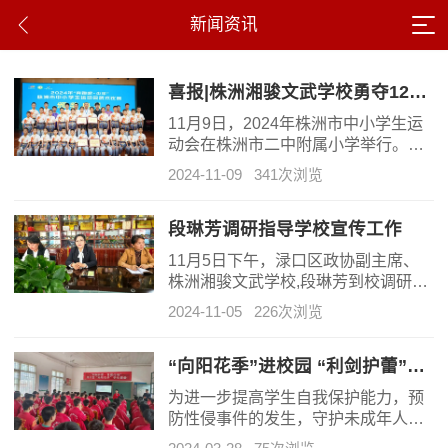
新闻资讯
喜报|株洲湘骏文武学校勇夺12金8银6铜！荣获2个第一！
11月9日，2024年株洲市中小学生运
动会在株洲市二中附属小学举行。株
洲湘骏文武学校33名学生参赛，以精
2024-11-09
341次浏览
彩的表现荣获12金8银6铜的好成绩！
更是荣获初中团体总分第一名、初中
集体项目一等奖、小学集体项目二等
段琳芳调研指导学校宣传工作
奖、体育道德风尚奖！
11月5日下午，渌口区政协副主席、
株洲湘骏文武学校,段琳芳到校调研指
导宣传工作。区政协文史委主任田晓
2024-11-05
226次浏览
春、区文化旅游广电体育局局长丁思
琦、区文化旅游广电体育局文艺股股
长张立、渌口镇党委委员张燕舞陪同
“向阳花季”进校园 “利剑护蕾”在行动
调研，株洲湘骏文武学校校长谭志文
为进一步提高学生自我保护能力，预
及学校班子成员参加座谈。
防性侵事件的发生，守护未成年人健
康阳光成长，渌口区“向阳花季”公益项