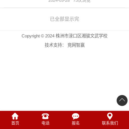
2024-03-28
75次浏览
目走进了株洲市渌口区湘骏文武学校
的课堂里，这堂课使学生们受益匪
浅，温暖于心。
已全部显示完
Copyright © 2024 株洲市渌口区湘骏文武学校
技术支持：
竞网智赢
首页
电话
报名
联系我们