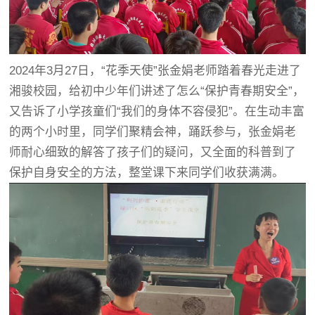
2024年3月27日，“花季天使”张金娟老师踏着春光走进了
湘骏校园，给初中少年们讲述了怎么“保护青春期安全”，
又告诉了小学孩童们“我们的身体不容侵犯”。在生动丰富
的两个小时里，同学们聚精会神，踊跃参与，张金娟老
师耐心细致的解答了孩子们的疑问，又全面的科普到了
保护自身安全的方法，整堂课下来同学们收获满满。